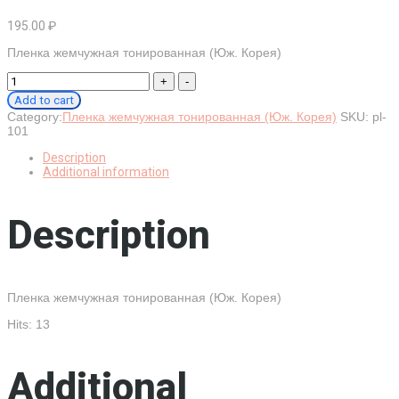
195.00
₽
Пленка жемчужная тонированная (Юж. Корея)
Пленка
жем.
Add to cart
600/
Category:
Пленка жемчужная тонированная (Юж. Корея)
SKU:
pl-
Крупный
101
горох
2-
Description
х
Additional information
стор
с
рис.
Description
200
гр
пудра
на
втулке
quantity
Пленка жемчужная тонированная (Юж. Корея)
Hits: 13
Additional