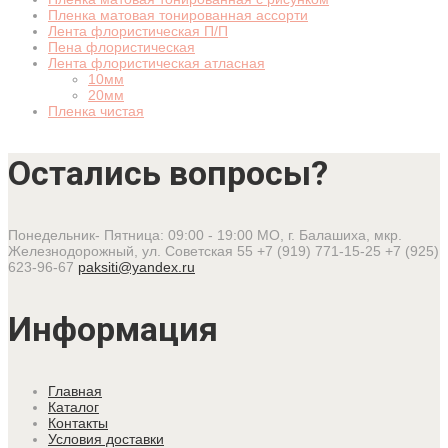
Пленка матовая тонированная ассорти
Лента флористическая П/П
Пена флористическая
Лента флористическая атласная
10мм
20мм
Пленка чистая
Остались вопросы?
Понедельник- Пятница: 09:00 - 19:00
МО, г. Балашиха, мкр.
Железнодорожный, ул. Советская 55
+7 (919) 771-15-25
+7 (925)
623-96-67
paksiti@yandex.ru
Информация
Главная
Каталог
Контакты
Условия доставки