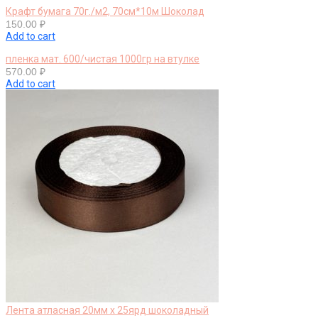
Крафт бумага 70г./м2, 70см*10м Шоколад
150.00
₽
Add to cart
пленка мат. 600/чистая 1000гр на втулке
570.00
₽
Add to cart
Лента атласная 20мм х 25ярд шоколадный