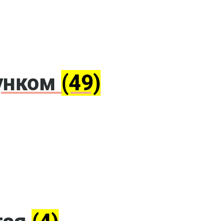
сунком
(49)