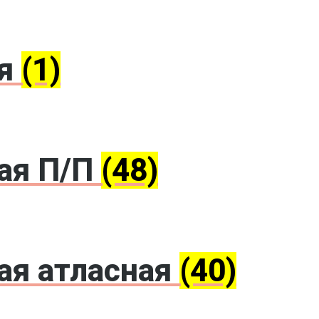
ая
(1)
ая П/П
(48)
ая атласная
(40)