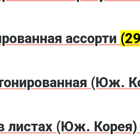
ированная ассорти
(29
онированная (Юж. К
 листах (Юж. Корея