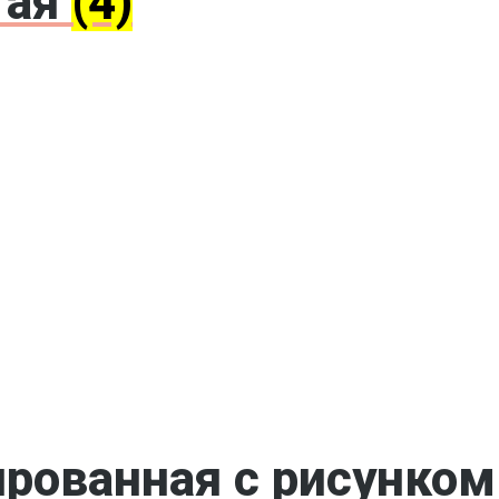
тая
(4)
ированная с рисунко