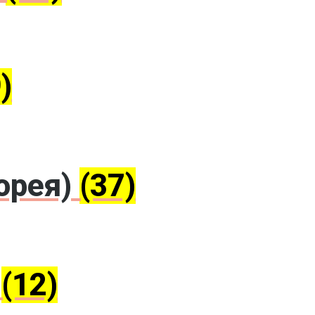
)
орея)
(37)
)
(12)