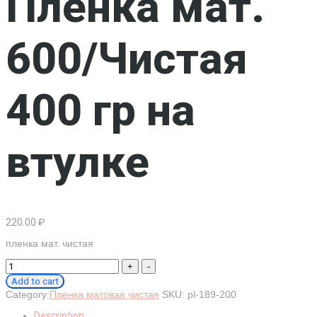
Пленка мат.
600/Чистая
400 гр на
втулке
220.00
₽
пленка мат. чистая
Пленка
мат.
Add to cart
600/
Category:
Пленка матовая чистая
SKU:
pl-189-200
Чистая
400
Description