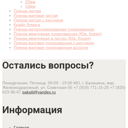
20мм
10мм
Пленка чистая
Пленка матовая чистая
Пленка чистая с рисунком
Крафт бумага
Пленка металлизированная тонированная
Пленка жемчужная тонированная (Юж. Корея)
Пленка жемчужная в листах (Юж. Корея)
Пленка матовая тонированная с рисунком
Пленка матовая тонированная ассорти
Остались вопросы?
Понедельник- Пятница: 09:00 - 19:00
МО, г. Балашиха, мкр.
Железнодорожный, ул. Советская 55
+7 (919) 771-15-25
+7 (925)
623-96-67
paksiti@yandex.ru
Информация
Главная