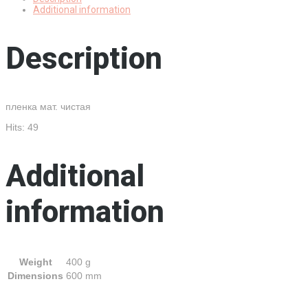
гр
Additional information
на
втулке
quantity
Description
пленка мат. чистая
Hits: 49
Additional
information
Weight
400 g
Dimensions
600 mm