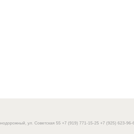
знодорожный, ул. Советская 55
+7 (919) 771-15-25
+7 (925) 623-96-