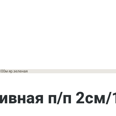
100м яр.зеленая
ивная п/п 2см