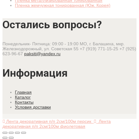
Пленка металлизированная тонированная
Пленка жемчужная тонированная (Юж. Корея)
Остались вопросы?
Понедельник- Пятница: 09:00 - 19:00
МО, г. Балашиха, мкр.
Железнодорожный, ул. Советская 55
+7 (919) 771-15-25
+7 (925)
623-96-67
paksiti@yandex.ru
Информация
Главная
Каталог
Контакты
Условия доставки
Лента декоративная п/п 2см/100м персик
Лента
декоративная п/п 2см/100м фиолетовая