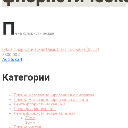
П
ена флористическая
Губка флористическая Oasis Classic коробка (35шт)
3500.00
₽
Add to cart
Категории
Пленка матовая тонированная с рисунком
Пленка матовая тонированная ассорти
Лента флористическая П/П
Пена флористическая
Лента флористическая атласная
20мм
10мм
Пленка чистая