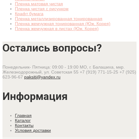
Пленка матовая чистая
Пленка чистая с рисунком
Крафт бумага
Пленка металлизированная тонированная
Пленка жемчужная тонированная (Юж. Корея)
Пленка жемчужная в листах (Юж. Корея)
Остались вопросы?
Понедельник- Пятница: 09:00 - 19:00
МО, г. Балашиха, мкр.
Железнодорожный, ул. Советская 55
+7 (919) 771-15-25
+7 (925)
623-96-67
paksiti@yandex.ru
Информация
Главная
Каталог
Контакты
Условия доставки