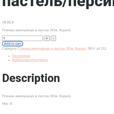
пастель/перси
18.00
₽
Пленка жемчужная в листах (Юж. Корея)
Листы
жемчужная
Add to cart
тонировка
Category:
Пленка жемчужная в листах (Юж. Корея)
SKU:
pl-111
60/60
пастель/
Description
персик
Additional information
quantity
Description
Пленка жемчужная в листах (Юж. Корея)
Hits: 8